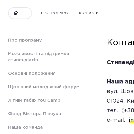
ПРО ПРОГРАМУ
КОНТАКТИ
Про програму
Конта
Можливості та підтримка
стипендіатів
Стипен
Основні положення
Наша ад
Щорічний молодіжний форум
вул. Шов
Літній табір You Camp
01024, Ки
тел.: (+3
Фонд Віктора Пінчука
e-mail:
i
Наша команда