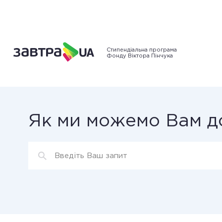
Стипендіальна програма
Фонду Віктора Пінчука
Як ми можемо Вам д