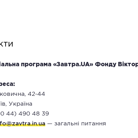
кти
діальна програма «Завтра.UA» Фонду Віктор
реса:
ковична, 42-44
їв, Україна
80 44) 490 48 39
nfo@zavtra.in.ua
— загальні питання