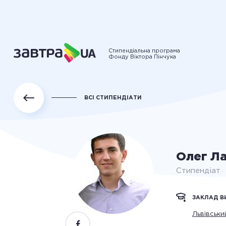
Стипендіальна програма
Фонду Віктора Пінчука
ВСІ СТИПЕНДІАТИ
Олег Л
Стипендіат
ЗАКЛАД В
Львівськи