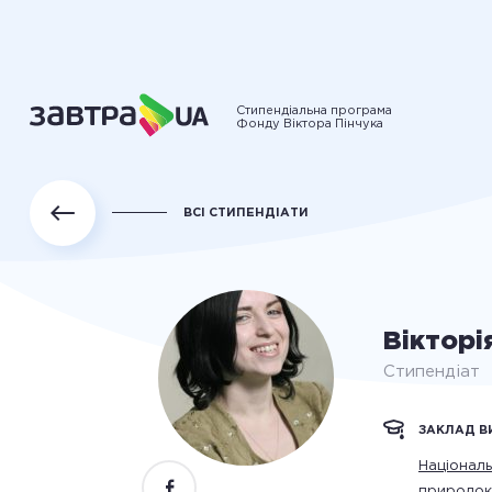
Стипендіальна програма
Фонду Віктора Пінчука
ВСІ СТИПЕНДІАТИ
Вікторі
Стипендіат
ЗАКЛАД В
Національ
природок