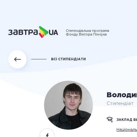
Стипендіальна програма
Фонду Віктора Пінчука
ВСІ СТИПЕНДІАТИ
Володи
Стипендіат
ЗАКЛАД В
Національ