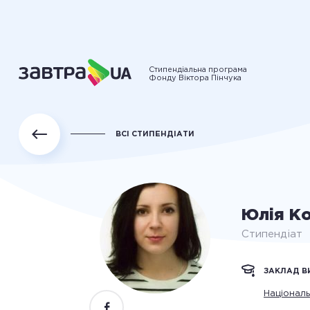
Стипендіальна програма
Фонду Віктора Пінчука
ВСІ СТИПЕНДІАТИ
Юлія К
Стипендіат
ЗАКЛАД В
Національ