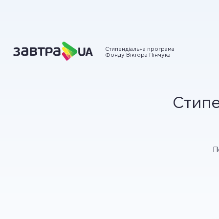
Стипендіальна програма
Фонду Віктора Пінчука
Стипе
П