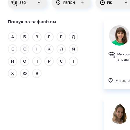
ЗВО
РЕГІОН
РІК
Пошук за алфавітом
А
Б
В
Г
Ґ
Д
Е
Є
І
К
Л
М
Микола
аграрн
Н
О
П
Р
С
Т
Х
Ю
Я
Микола