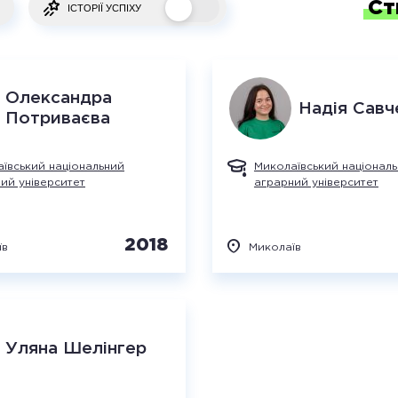
Ст
ІСТОРІЇ УСПІХУ
Олександра
Надія
Савч
Потриваєва
ївський національний
Миколаївський націонал
ий університет
аграрний університет
2018
їв
Миколаїв
Уляна
Шелінгер