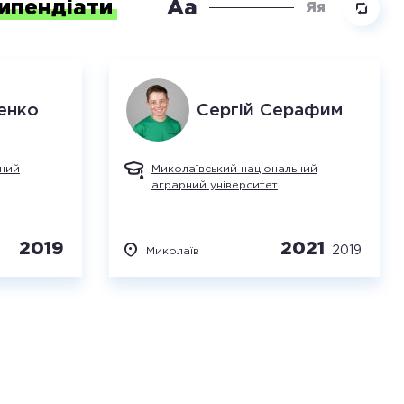
ипендіати
Аа
Яя
енко
Сергій
Серафим
ьний
Миколаївський національний
аграрний університет
2019
2021
2019
Миколаїв