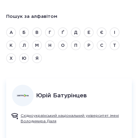
Пошук за алфавітом
А
Б
В
Г
Ґ
Д
Е
Є
І
К
Л
М
Н
О
П
Р
С
Т
Х
Ю
Я
Юрій
Батурінцев
Східноукраїнський національний університет імені
Володимира Даля