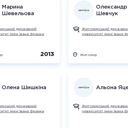
Марина
Олександр
Шевельова
Шевчук
ирський державний
Житомирський державн
ситет імені Івана Франка
університет імені Івана 
2013
ир
Житомир
Олена
Шишкіна
Альона
Яц
ирський державний
Житомирський державн
ситет імені Івана Франка
університет імені Івана 