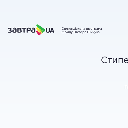
Стипендіальна програма
Фонду Віктора Пінчука
Стипе
П