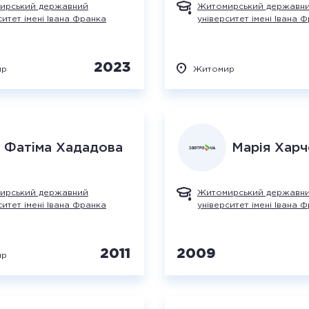
ирський державний
Житомирський державн
ситет імені Івана Франка
університет імені Івана 
2023
ир
Житомир
Фатiма
Хададова
Марія
Харч
ирський державний
Житомирський державн
ситет імені Івана Франка
університет імені Івана 
2011
2009
ир