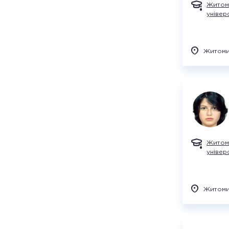
Житом
універ
Житом
Житом
універ
Житом