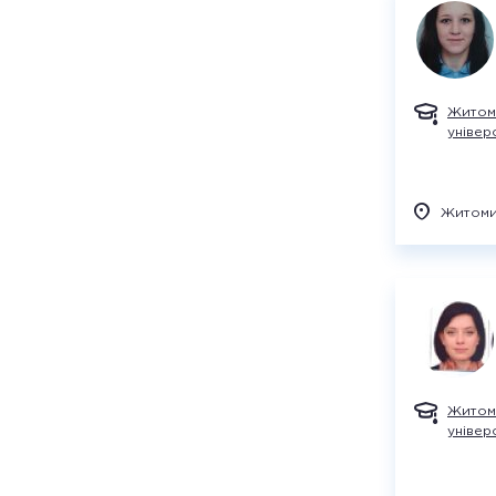
Житом
універ
Житом
Житом
універ