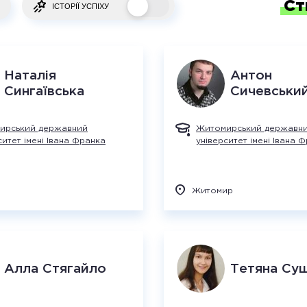
Ст
ІСТОРІЇ УСПІХУ
Наталія
Антон
Сингаївська
Сичевськи
ирський державний
Житомирський державн
ситет імені Івана Франка
університет імені Івана 
Житомир
Алла
Стягайло
Тетяна
Су