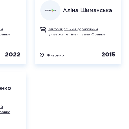
Аліна
Шиманська
ий
Житомирський державний
Франка
університет імені Івана Франка
2022
2015
Житомир
енко
ий
Франка