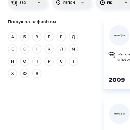
ЗВО
РЕГІОН
РІК
Пошук за алфавітом
А
Б
В
Г
Ґ
Д
Е
Є
І
К
Л
М
Житом
універ
Н
О
П
Р
С
Т
Х
Ю
Я
2009