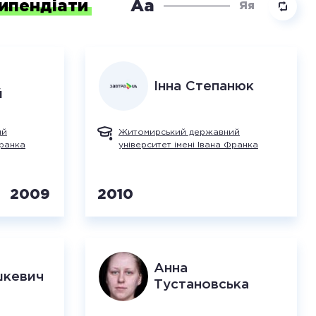
ипендіати
Аа
Яя
Інна
Степанюк
й
ий
Житомирський державний
Франка
університет імені Івана Франка
2009
2010
Анна
шкевич
Тустановська