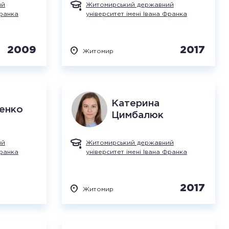
ий
Житомирський державний
Франка
університет імені Івана Франка
2009
2017
Житомир
Катерина
енко
Цимбалюк
ий
Житомирський державний
Франка
університет імені Івана Франка
2017
Житомир