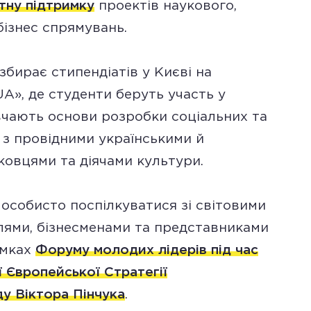
тну підтримку
проектів наукового,
бізнес спрямувань.
бирає стипендіатів у Києві на
A», де студенти беруть участь у
вчають основи розробки соціальних та
я з провідними українськими й
ковцями та діячами культури.
 особисто поспілкуватися зі світовими
лями, бізнесменами та представниками
амках
Форуму молодих лідерів під час
 Європейської Стратегії
ду Віктора Пінчука
.