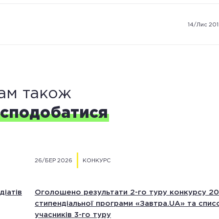
програми
19 листопада програма «Завтра.UA» проведе вебіна
14/Лис 20
та пояснить як подати документи на отриманн
стипенді
ам також
сподобатися
26/БЕР 2026
КОНКУРС
діатів
Оголошено результати 2-го туру конкурсу 2
стипендіальної програми «Завтра.UA» та спис
учасників 3-го туру