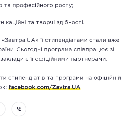
о та професійного росту;
ікаційні та творчі здібності.
и «Завтра.UA» її стипендіатами стали вже
країни. Сьогодні програма співпрацює зі
4 заклади є її офіційними партнерами.
ти стипендіатів та програми на офіційній
ok:
facebook.com/Zavtra.UA
ocket
Viber