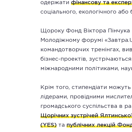
одержати
фінансову та експер
соціального, екологічного або 
Щороку Фонд Віктора Пінчука з
Молодіжному форумі «Завтра.U
командотворчих тренінгах, ви
бізнес-проектів, зустрічаютьс
міжнародними політиками, нау
Крім того, стипендіати можуть
лідерами, провідними мислите
громадського суспільства в р
Щорічних зустрічей Ялтинської
(YES)
та
публічних лекцій Фон