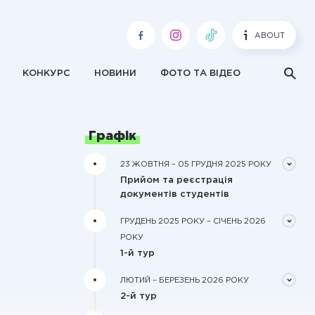
ABOUT
КОНКУРС
НОВИНИ
ФОТО ТА ВІДЕО
Графік
23 ЖОВТНЯ – 05 ГРУДНЯ 2025 РОКУ
Прийом та реєстрація
документів студентів
Документи треба подати завчасно в
ГРУДЕНЬ 2025 РОКУ – СІЧЕНЬ 2026
електронному вигляді через форму
РОКУ
реєстрації на сайті конкурсу
1-й тур
Обробка зареєстрованих
ЛЮТИЙ – БЕРЕЗЕНЬ 2026 РОКУ
документів та оцінювання
2-й тур
рекомендаційного та мотиваційного