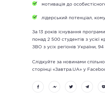
мотивація до особистісног
лідерський потенціал, комун
За 13 років існування програм
понад 2 500 студентів з усієї 
ЗВО з усіх регіонів України, 9
Слідкуйте за новинами спільно
сторінці «Завтра.UA» у Facebo
Facebook
Messenger
Twitter
Telegram
P