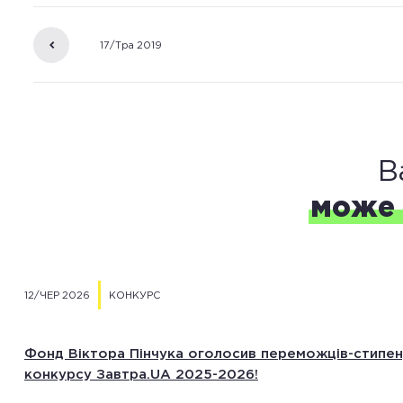
Визначено 100 переможців конкурсу-2018/19 
17/Тра 2019
«Завтра.UA»
В
може 
12/ЧЕР 2026
КОНКУРС
Фонд Віктора Пінчука оголосив переможців-стипен
конкурсу Завтра.UA 2025-2026!