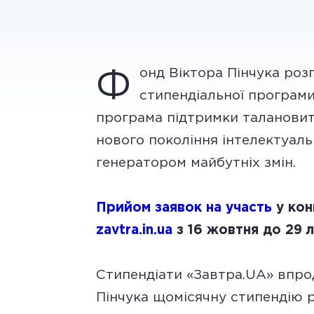
онд Віктора Пінчука роз
Ф
стипендіальної програми
програма підтримки таланови
нового покоління інтелектуальн
генератором майбутніх змін.
Прийом заявок на участь
у кон
zavtra.in.ua
з 16 жовтня до 29 
Стипендіати «Завтра.UA» впро
Пінчука щомісячну стипендію 