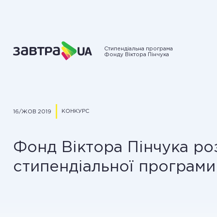
Стипендіальна програма
Фонду Віктора Пінчука
КОНКУРС
16/ЖОВ 2019
Фонд Віктора Пінчука ро
стипендіальної програми