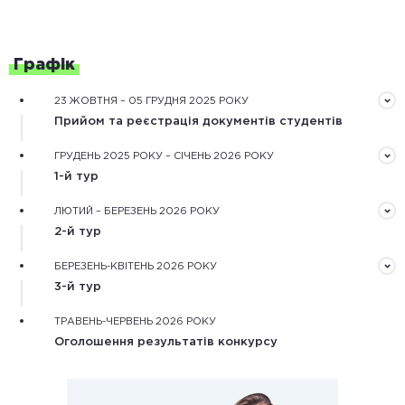
Графік
23 ЖОВТНЯ – 05 ГРУДНЯ 2025 РОКУ
Прийом та реєстрація документів студентів
Документи треба подати завчасно в електронному
ГРУДЕНЬ 2025 РОКУ – СІЧЕНЬ 2026 РОКУ
вигляді через форму реєстрації на сайті конкурсу
1-й тур
Обробка зареєстрованих документів та оцінювання
ЛЮТИЙ – БЕРЕЗЕНЬ 2026 РОКУ
рекомендаційного та мотиваційного листів,
2-й тур
обґрунтування дослідження.
Оцінювання конкурсних робіт незалежними фаховими
БЕРЕЗЕНЬ-КВІТЕНЬ 2026 РОКУ
експертами та оцінка наукової діяльності
3-й тур
конкурсантів.
Оцінювання особистісного потенціалу конкурсантів
ТРАВЕНЬ-ЧЕРВЕНЬ 2026 РОКУ
під час онлайн або очних одноденних змагань.
Оголошення результатів конкурсу