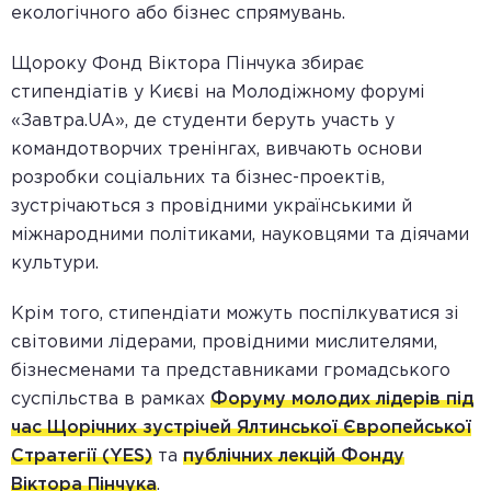
екологічного або бізнес спрямувань.
Щороку Фонд Віктора Пінчука збирає
стипендіатів у Києві на Молодіжному форумі
«Завтра.UA», де студенти беруть участь у
командотворчих тренінгах, вивчають основи
розробки соціальних та бізнес-проектів,
зустрічаються з провідними українськими й
міжнародними політиками, науковцями та діячами
культури.
Крім того, стипендіати можуть поспілкуватися зі
світовими лідерами, провідними мислителями,
бізнесменами та представниками громадського
суспільства в рамках
Форуму молодих лідерів під
час Щорічних зустрічей Ялтинської Європейської
Стратегії (YES)
та
публічних лекцій Фонду
Віктора Пінчука
.