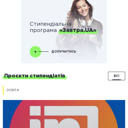
Стипендіальна
програма
«Завтра.UA»
ДОЛУЧИТИСЬ
Проєкти стипендіатів
ВСІ
ОСВІТА