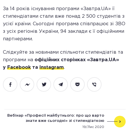
За 14 років існування програми «Завтра.UA» її
стипендіатами стали вже понад 2 500 студентів з
усієї країни. Сьогодні програма співпрацює зі ЗВО
з усіх регіонів України, 94 заклади є її офіційними
партнерами.
Слідкуйте за новинами спільноти стипендіатів та
програми на
офіційних сторінках «Завтра.UA»
у
Facebook
та
Instagram
.
Facebook
Messenger
Twitter
Telegram
Pocket
Viber
Вебінар «Професії майбутнього: про що варто
знати вже сьогодні» зі стипендіаткою
«Завтра.UA» Галиною Палійчук
19/Лис 2020