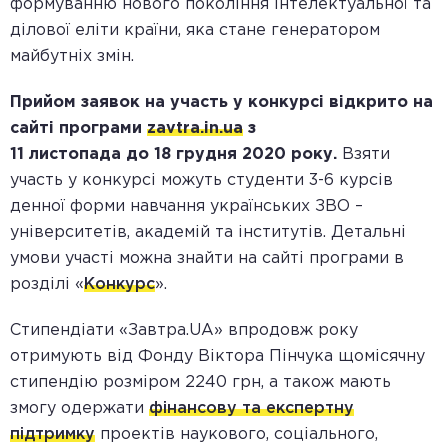
формуванню нового покоління інтелектуальної та
ділової еліти країни, яка стане генератором
майбутніх змін.
Прийом заявок на участь у конкурсі відкрито на
сайті програми
zavtra.in.ua
з
1
1
листопада
до
18
грудня 2020 року.
Взяти
участь у конкурсі можуть студенти 3-6 курсів
денної форми навчання українських ЗВО –
університетів, академій та інститутів. Детальні
умови участі можна знайти на сайті програми в
розділі «
Конкурс
».
Стипендіати «Завтра.UA» впродовж року
отримують від Фонду Віктора Пінчука щомісячну
стипендію розміром 2240 грн, а також мають
змогу одержати
фінансову та експертну
підтримку
проектів наукового, соціального,