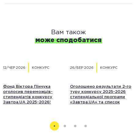
Вам також
може сподобатися
12/ЧЕР 2026
КОНКУРС
26/БЕР 2026
КОНКУРС
Фонд Віктора Пінчука
Оголошено результати 2-го
оголосив переможців-
туру конкурсу 2025-2026
стипендіатів конкурсу
стипендіальної програми
Завтра.UA 2025-2026!
«Завтра.UA» та список
учасників 3-го туру