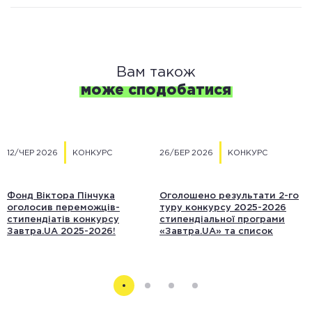
Вам також
може сподобатися
12/ЧЕР 2026
КОНКУРС
26/БЕР 2026
КОНКУРС
Фонд Віктора Пінчука
Оголошено результати 2-го
оголосив переможців-
туру конкурсу 2025-2026
стипендіатів конкурсу
стипендіальної програми
Завтра.UA 2025-2026!
«Завтра.UA» та список
учасників 3-го туру