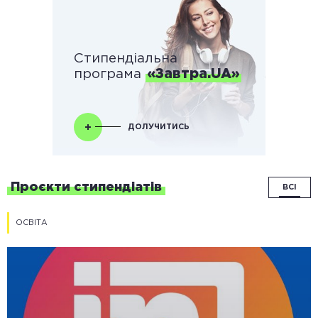
Стипендіальна
програма
«Завтра.UA»
ДОЛУЧИТИСЬ
Проєкти стипендіатів
ВСІ
ОСВІТА