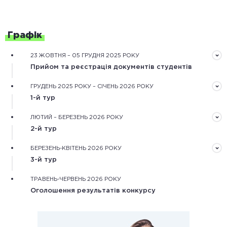
Графік
23 ЖОВТНЯ – 05 ГРУДНЯ 2025 РОКУ
Прийом та реєстрація документів студентів
Документи треба подати завчасно в електронному
ГРУДЕНЬ 2025 РОКУ – СІЧЕНЬ 2026 РОКУ
вигляді через форму реєстрації на сайті конкурсу
1-й тур
Обробка зареєстрованих документів та оцінювання
ЛЮТИЙ – БЕРЕЗЕНЬ 2026 РОКУ
рекомендаційного та мотиваційного листів,
2-й тур
обґрунтування дослідження.
Оцінювання конкурсних робіт незалежними фаховими
БЕРЕЗЕНЬ-КВІТЕНЬ 2026 РОКУ
експертами та оцінка наукової діяльності
3-й тур
конкурсантів.
Оцінювання особистісного потенціалу конкурсантів
ТРАВЕНЬ-ЧЕРВЕНЬ 2026 РОКУ
під час онлайн або очних одноденних змагань.
Оголошення результатів конкурсу