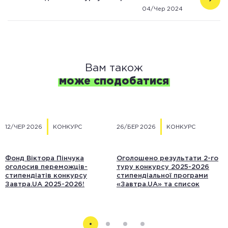
04/Чер 2024
Вам також
може сподобатися
12/ЧЕР 2026
КОНКУРС
26/БЕР 2026
КОНКУРС
Фонд Віктора Пінчука
Оголошено результати 2-го
оголосив переможців-
туру конкурсу 2025-2026
стипендіатів конкурсу
стипендіальної програми
Завтра.UA 2025-2026!
«Завтра.UA» та список
учасників 3-го туру