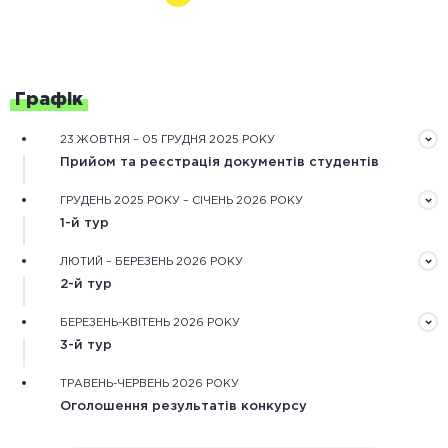
Графік
23 ЖОВТНЯ – 05 ГРУДНЯ 2025 РОКУ
Прийом та реєстрація документів студентів
Документи треба подати завчасно в електронному
ГРУДЕНЬ 2025 РОКУ – СІЧЕНЬ 2026 РОКУ
вигляді через форму реєстрації на сайті конкурсу
1-й тур
Обробка зареєстрованих документів та оцінювання
ЛЮТИЙ – БЕРЕЗЕНЬ 2026 РОКУ
рекомендаційного та мотиваційного листів,
2-й тур
обґрунтування дослідження.
Оцінювання конкурсних робіт незалежними фаховими
БЕРЕЗЕНЬ-КВІТЕНЬ 2026 РОКУ
експертами та оцінка наукової діяльності
3-й тур
конкурсантів.
Оцінювання особистісного потенціалу конкурсантів
ТРАВЕНЬ-ЧЕРВЕНЬ 2026 РОКУ
під час онлайн або очних одноденних змагань.
Оголошення результатів конкурсу