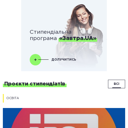
Стипендіальна
програма
«Завтра.UA»
ДОЛУЧИТИСЬ
Проєкти стипендіатів
ВСІ
ОСВІТА