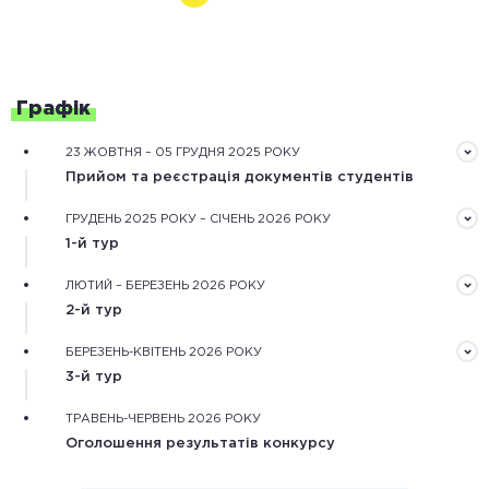
Графік
23 ЖОВТНЯ – 05 ГРУДНЯ 2025 РОКУ
Прийом та реєстрація документів студентів
Документи треба подати завчасно в електронному
ГРУДЕНЬ 2025 РОКУ – СІЧЕНЬ 2026 РОКУ
вигляді через форму реєстрації на сайті конкурсу
1-й тур
Обробка зареєстрованих документів та оцінювання
ЛЮТИЙ – БЕРЕЗЕНЬ 2026 РОКУ
рекомендаційного та мотиваційного листів,
2-й тур
обґрунтування дослідження.
Оцінювання конкурсних робіт незалежними фаховими
БЕРЕЗЕНЬ-КВІТЕНЬ 2026 РОКУ
експертами та оцінка наукової діяльності
3-й тур
конкурсантів.
Оцінювання особистісного потенціалу конкурсантів
ТРАВЕНЬ-ЧЕРВЕНЬ 2026 РОКУ
під час онлайн або очних одноденних змагань.
Оголошення результатів конкурсу