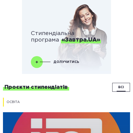
Стипендіальна
програма
«Завтра.UA»
ДОЛУЧИТИСЬ
Проєкти стипендіатів
ВСІ
ОСВІТА