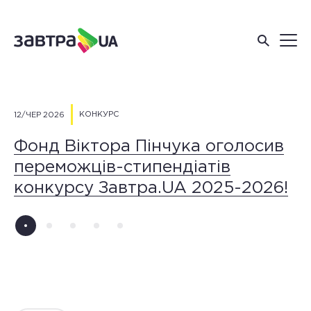
КОНКУРС
12/ЧЕР 2026
26
Фонд Віктора Пінчука оголосив
О
переможців-стипендіатів
т
конкурсу Завтра.UA 2025-2026!
с
«
3