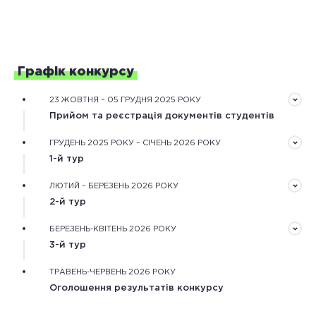
Графік конкурсу
23 ЖОВТНЯ – 05 ГРУДНЯ 2025 РОКУ
Прийом та реєстрація документів студентів
Документи треба подати завчасно в електронному
ГРУДЕНЬ 2025 РОКУ – СІЧЕНЬ 2026 РОКУ
вигляді через форму реєстрації на сайті конкурсу
1-й тур
Обробка зареєстрованих документів та оцінювання
ЛЮТИЙ – БЕРЕЗЕНЬ 2026 РОКУ
рекомендаційного та мотиваційного листів,
2-й тур
обґрунтування дослідження.
Оцінювання конкурсних робіт незалежними
БЕРЕЗЕНЬ-КВІТЕНЬ 2026 РОКУ
фаховими експертами та оцінка наукової діяльності
3-й тур
конкурсантів.
Оцінювання особистісного потенціалу
ТРАВЕНЬ-ЧЕРВЕНЬ 2026 РОКУ
конкурсантів під час онлайн або очних одноденних
Оголошення результатів конкурсу
змагань.