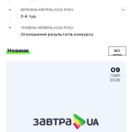
обґрунтування дослідження.
Оцінювання конкурсних робіт незалежними
БЕРЕЗЕНЬ-КВІТЕНЬ 2026 РОКУ
фаховими експертами та оцінка наукової діяльності
3-й тур
конкурсантів.
Оцінювання особистісного потенціалу
ТРАВЕНЬ-ЧЕРВЕНЬ 2026 РОКУ
конкурсантів під час онлайн або очних одноденних
Оголошення результатів конкурсу
змагань.
Новини
ВСІ
09
/ЛИП
2026