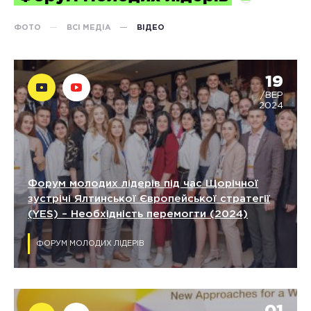
ФОТО
ВСІ МЕДІА
ВІДЕО
19
/ВЕР
2024
Форум молодих лідерів під час Щорічної
зустрічі Ялтинської Європейської стратегії
(YES) – Необхідність перемогти (2024)
ФОРУМ МОЛОДИХ ЛІДЕРІВ