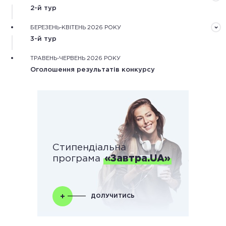
рекомендаційного та мотиваційного листів,
2-й тур
обґрунтування дослідження.
Оцінювання конкурсних робіт незалежними фаховими
БЕРЕЗЕНЬ-КВІТЕНЬ 2026 РОКУ
експертами та оцінка наукової діяльності
3-й тур
конкурсантів.
Оцінювання особистісного потенціалу конкурсантів
ТРАВЕНЬ-ЧЕРВЕНЬ 2026 РОКУ
під час онлайн або очних одноденних змагань.
Оголошення результатів конкурсу
Стипендіальна
програма
«Завтра.UA»
ДОЛУЧИТИСЬ