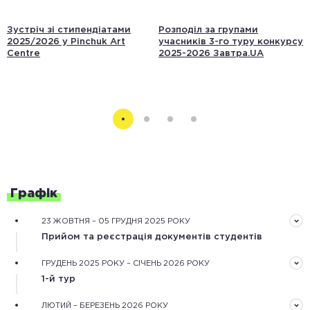
Зустріч зі стипендіатами
Розподіл за групами
2025/2026 у Pinchuk Art
учасників 3-го туру конкурсу
Centre
2025-2026 Завтра.UA
Графік
23 ЖОВТНЯ – 05 ГРУДНЯ 2025 РОКУ
Прийом та реєстрація документів студентів
Документи треба подати завчасно в електронному
ГРУДЕНЬ 2025 РОКУ – СІЧЕНЬ 2026 РОКУ
вигляді через форму реєстрації на сайті конкурсу
1-й тур
Обробка зареєстрованих документів та оцінювання
ЛЮТИЙ – БЕРЕЗЕНЬ 2026 РОКУ