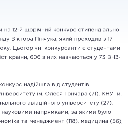
и на 12-й щорічний конкурс стипендіальної
ду Віктора Пінчука, який проходив з 17
оку. Цьогорічні конкурсанти є студентами
ст країни, 606 з них навчаються у 73 ВНЗ-
 конкурс надійшла від студентів
іверситету ім. Олеся Гончара (71), КНУ ім.
нального авіаційного університету (27).
 науковими напрямками, за якими було
номіка та менеджмент (118), медицина (56),