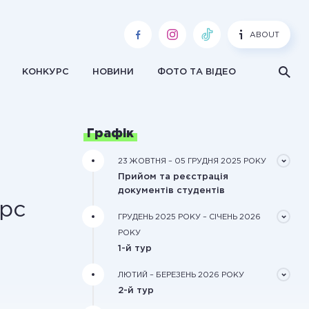
ABOUT
КОНКУРС
НОВИНИ
ФОТО ТА ВІДЕО
Графік
23 ЖОВТНЯ – 05 ГРУДНЯ 2025 РОКУ
Прийом та реєстрація
документів студентів
урс
Документи треба подати завчасно в
ГРУДЕНЬ 2025 РОКУ – СІЧЕНЬ 2026
електронному вигляді через форму
РОКУ
реєстрації на сайті конкурсу
1-й тур
Обробка зареєстрованих
ЛЮТИЙ – БЕРЕЗЕНЬ 2026 РОКУ
документів та оцінювання
2-й тур
рекомендаційного та мотиваційного