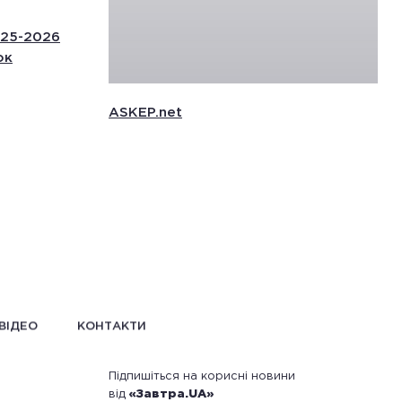
025-2026
Оголошено результати 1-го туру конкур
ок
«Завтра.UA»
ASKEP.net
ВІДЕО
КОНТАКТИ
Підпишіться на корисні новини
від
«Завтра.UA»