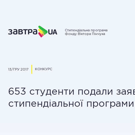
Стипендіальна програма
Фонду Віктора Пінчука
КОНКУРС
13/ГРУ 2017
653 студенти подали зая
стипендіальної програми