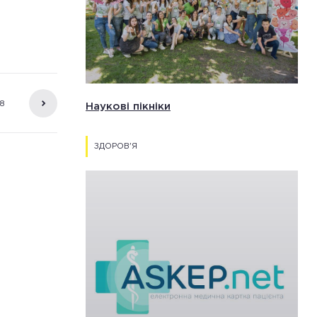
8
18
Наукові пікніки
»
ЗДОРОВ'Я
05/ЛЮТ 2026
КОНКУРС