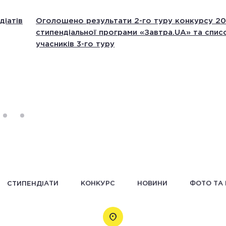
діатів
Оголошено результати 2-го туру конкурсу 2
стипендіальної програми «Завтра.UA» та спис
учасників 3-го туру
СТИПЕНДІАТИ
КОНКУРС
НОВИНИ
ФОТО ТА 