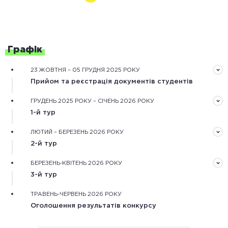
Графік
23 ЖОВТНЯ – 05 ГРУДНЯ 2025 РОКУ
Прийом та реєстрація документів студентів
Документи треба подати завчасно в електронному
ГРУДЕНЬ 2025 РОКУ – СІЧЕНЬ 2026 РОКУ
вигляді через форму реєстрації на сайті конкурсу
1-й тур
Обробка зареєстрованих документів та оцінювання
ЛЮТИЙ – БЕРЕЗЕНЬ 2026 РОКУ
рекомендаційного та мотиваційного листів,
2-й тур
обґрунтування дослідження.
Оцінювання конкурсних робіт незалежними фаховими
БЕРЕЗЕНЬ-КВІТЕНЬ 2026 РОКУ
експертами та оцінка наукової діяльності
3-й тур
конкурсантів.
Оцінювання особистісного потенціалу конкурсантів
ТРАВЕНЬ-ЧЕРВЕНЬ 2026 РОКУ
під час онлайн або очних одноденних змагань.
Оголошення результатів конкурсу