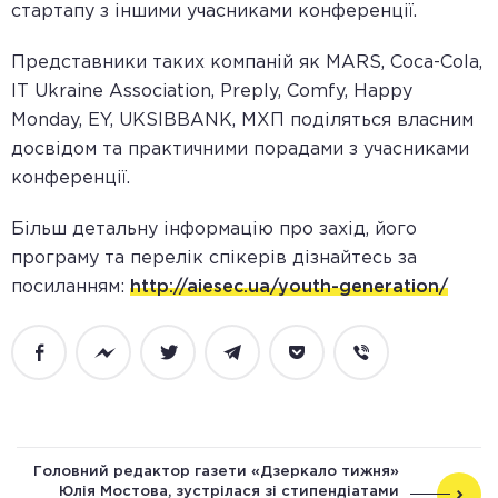
стартапу з іншими учасниками конференції.
Представники таких компаній як MARS, Сoca-Cola,
IT Ukraine Association, Preply, Comfy, Happy
Monday, EY, UKSIBBANK, МХП поділяться власним
досвідом та практичними порадами з учасниками
конференції.
Більш детальну інформацію про захід, його
програму та перелік спікерів дізнайтесь за
посиланням:
http://aiesec.ua/youth-generation/
Facebook
Messenger
Twitter
Telegram
Pocket
Viber
Головний редактор газети «Дзеркало тижня»
Юлія Мостова, зустрілася зі стипендіатами