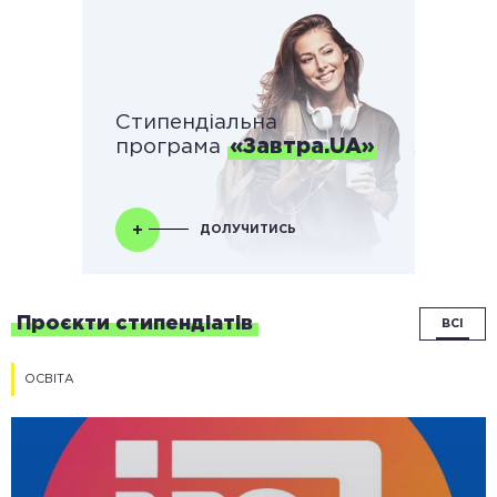
Стипендіальна
програма
«Завтра.UA»
ДОЛУЧИТИСЬ
Проєкти стипендіатів
ВСІ
ОСВІТА