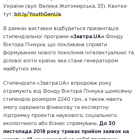
України (вул. Велика Житомирська, 33). Квитки
тут:
bit.ly/YouthGenUa
.
В рамках виставки відбудеться презентація
стипендіальної програми
«Завтра.UA»
Фонду
Віктора Пінчука, що покликана сприяти
формуванню нового покоління інтелектуальної та
ділової еліти країни, яка стане генератором
майбутніх змін.
Стипендіати «Завтра.UA» впродовж року
отримують від Фонду Віктора Пінчука щомісячну
стипендію розміром 2240 грн., а також мають
змогу одержати фінансову та експертну
підтримку проектів наукового, соціального,
екологічного або бізнес спрямувань.
До 30
листопада 2018 року триває прийом заявок на