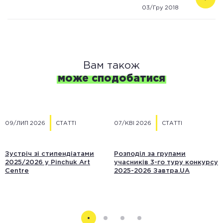
освітніх програм «Завтра.UA» та «Всесвітні
03/Гру 2018
студії» Фонду Віктора Пінчука
Вам також
може сподобатися
09/ЛИП 2026
СТАТТІ
07/КВІ 2026
СТАТТІ
Зустріч зі стипендіатами
Розподіл за групами
2025/2026 у Pinchuk Art
учасників 3-го туру конкурсу
Centre
2025-2026 Завтра.UA