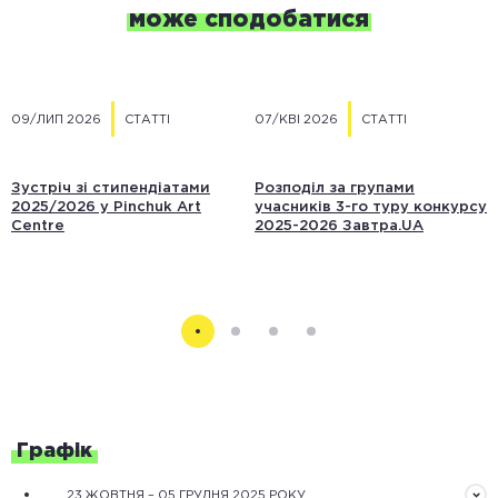
може сподобатися
09/ЛИП 2026
СТАТТІ
07/КВІ 2026
СТАТТІ
Зустріч зі стипендіатами
Розподіл за групами
2025/2026 у Pinchuk Art
учасників 3-го туру конкурсу
Centre
2025-2026 Завтра.UA
Графік
23 ЖОВТНЯ – 05 ГРУДНЯ 2025 РОКУ