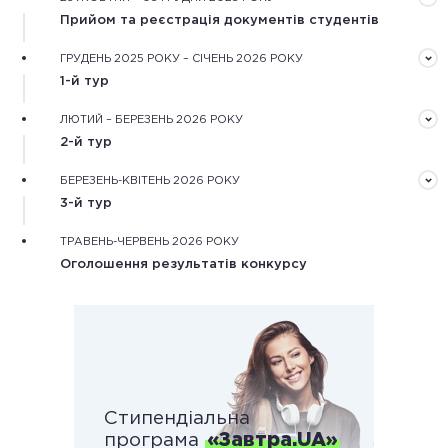
Прийом та реєстрація документів студентів
Документи треба подати завчасно в електронному
ГРУДЕНЬ 2025 РОКУ – СІЧЕНЬ 2026 РОКУ
вигляді через форму реєстрації на сайті конкурсу
1-й тур
Обробка зареєстрованих документів та оцінювання
ЛЮТИЙ – БЕРЕЗЕНЬ 2026 РОКУ
рекомендаційного та мотиваційного листів,
2-й тур
обґрунтування дослідження.
Оцінювання конкурсних робіт незалежними фаховими
БЕРЕЗЕНЬ-КВІТЕНЬ 2026 РОКУ
експертами та оцінка наукової діяльності
3-й тур
конкурсантів.
Оцінювання особистісного потенціалу конкурсантів
ТРАВЕНЬ-ЧЕРВЕНЬ 2026 РОКУ
під час онлайн або очних одноденних змагань.
Оголошення результатів конкурсу
Стипендіальна
програма
«Завтра.UA»