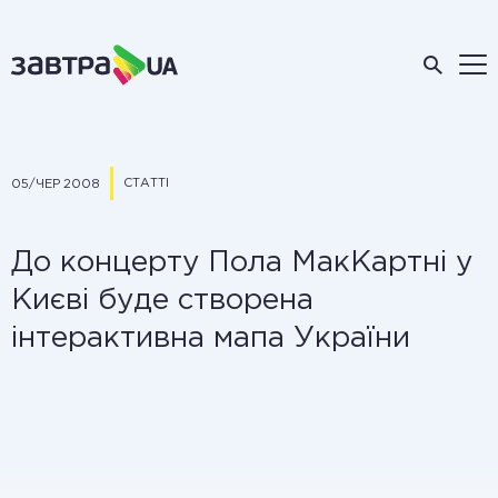
СТАТТІ
05/ЧЕР 2008
До концерту Пола МакКартні у
Києві буде створена
інтерактивна мапа України