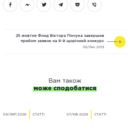
Facebook
Messenger
Twitter
Telegram
Pocket
Viber
25 жовтня Фонд Віктора Пінчука завершив
прийом заявок на 8-й щорічний конкурс
стипендіальної програми «Завтра.UA»
05/Лис 2013
Вам також
може сподобатися
09/ЛИП 2026
СТАТТІ
07/КВІ 2026
СТАТТІ