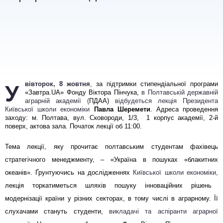
У вівторок, 8 жовтня
,
за підтримки стипендіальної програми
«Завтра.UA» Фонду Віктора Пінчука,
в Полтавській державній
аграрній академії (
ПДАА)
відбудеться лекція Президента
Київської школи економіки
Павла Шеремети
.
Адреса проведення
заходу
:
м. Полтава, вул. Сковороди, 1/3,
1 корпус академії, 2-й
поверх, актова зала. Початок лекції об 11:00.
Тема лекції, яку прочитає полтавським студентам фахівець
стратегічного менеджменту, – «Україна в пошуках «блакитних
океанів». Ґрунтуючись на дослідженнях
Київської школи економіки,
лекція торкатиметься шляхів пошуку інноваційних рішень
модернізації країни у різних секторах, в тому числі в аграрному. Її
слухачами стануть студенти
,
викладачі та аспіранти аграрної