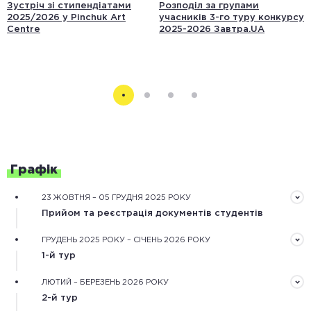
Зустріч зі стипендіатами
Розподіл за групами
2025/2026 у Pinchuk Art
учасників 3-го туру конкурсу
Centre
2025-2026 Завтра.UA
Графік
23 ЖОВТНЯ – 05 ГРУДНЯ 2025 РОКУ
Прийом та реєстрація документів студентів
Документи треба подати завчасно в електронному
ГРУДЕНЬ 2025 РОКУ – СІЧЕНЬ 2026 РОКУ
вигляді через форму реєстрації на сайті конкурсу
1-й тур
Обробка зареєстрованих документів та оцінювання
ЛЮТИЙ – БЕРЕЗЕНЬ 2026 РОКУ
рекомендаційного та мотиваційного листів,
2-й тур
обґрунтування дослідження.