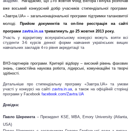
академії.
Нагадаємо, що 1-го жовтня Фонд Віктора Пінчука розпочав
вже восьмий конкурсний добір учасників стипендіальної програми
«Завтра.UA» – загальнонаціональної програми підтримки талановитої
молоді.
Прийом документів та on-line реєстрація на сайті
програми
zavtra.in.ua
триватимуть до 25 жовтня 2013 року.
Участь у відкритому всеукраїнському конкурсі можуть взяти всі
студенти 3-6 курсів денної форми навчання українських вищих
навчальних закладів 4-го рівня акредитації та
ВНЗ-партнерів програми. Критерії відбору – високий рівень фахових
знань, самостійна наукова робота, лідерські, комунікаційні та творчі
здібності.
Детальніше про стипендіальну програму «Завтра.UA» та умови
участі у конкурсі на сайті
zavtra.in.ua
, а також на офіційній сторінці
програми у Facebook
facebook.com/Zavtra.UA
Довідка:
Павло Шеремета
– Президент KSE, MBA, Emory University (Atlanta,
USA)
Павло Шеремета є заступником Голови Глобальної ради з питань