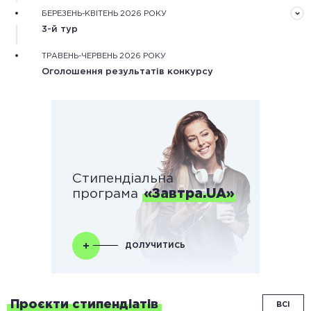
Оцінювання конкурсних робіт незалежними фаховими
БЕРЕЗЕНЬ-КВІТЕНЬ 2026 РОКУ
експертами та оцінка наукової діяльності
3-й тур
конкурсантів.
Оцінювання особистісного потенціалу конкурсантів
ТРАВЕНЬ-ЧЕРВЕНЬ 2026 РОКУ
під час онлайн або очних одноденних змагань.
Оголошення результатів конкурсу
Стипендіальна
програма
«Завтра.UA»
ДОЛУЧИТИСЬ
Проєкти стипендіатів
ВСІ