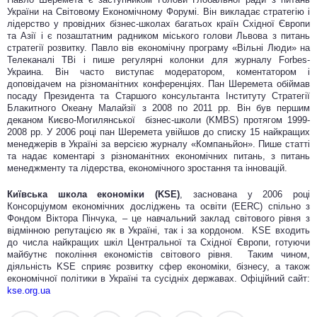
України на Світовому Економічному Форумі. Він викладає стратегію і
лідерство у провідних бізнес-школах багатьох країн Східної Європи
та Азії і є позаштатним радником міського голови Львова з питань
стратегії розвитку. Павло вів економічну програму «Вільні Люди» на
Телеканалі ТВі і пише регулярні колонки для журналу Forbes-
Украина. Він часто виступає модератором, коментатором і
доповідачем на різноманітних конференціях. Пан Шеремета обіймав
посаду Президента та Старшого консультанта Інституту Стратегії
Блакитного Океану Малайзії з 2008 по 2011 рр. Він був першим
деканом Києво-Могилянської бізнес-школи (KMBS) протягом 1999-
2008 рр. У 2006 році пан Шеремета увійшов до списку 15 найкращих
менеджерів в Україні за версією журналу «Компаньйон». Пише статті
та надає коментарі з різноманітних економічних питань, з питань
менеджменту та лідерства, економічного зростання та інновацій.
Київська школа економіки (KSE)
, заснована у 2006 році
Консорціумом економічних досліджень та освіти (EERC) спільно з
Фондом Віктора Пінчука, – це навчальний заклад світового рівня з
відмінною репутацією як в Україні, так і за кордоном. KSE входить
до числа найкращих шкіл Центральної та Східної Європи, готуючи
майбутнє покоління економістів світового рівня. Таким чином,
діяльність KSE сприяє розвитку сфер економіки, бізнесу, а також
економічної політики в Україні та сусідніх державах. Офіційний сайт:
kse.org.ua