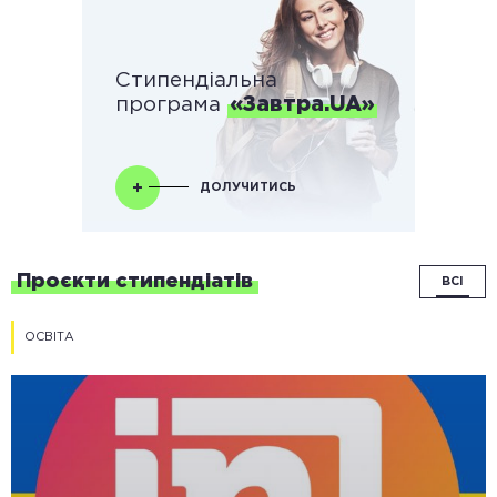
Стипендіальна
програма
«Завтра.UA»
ДОЛУЧИТИСЬ
Проєкти стипендіатів
ВСІ
ОСВІТА