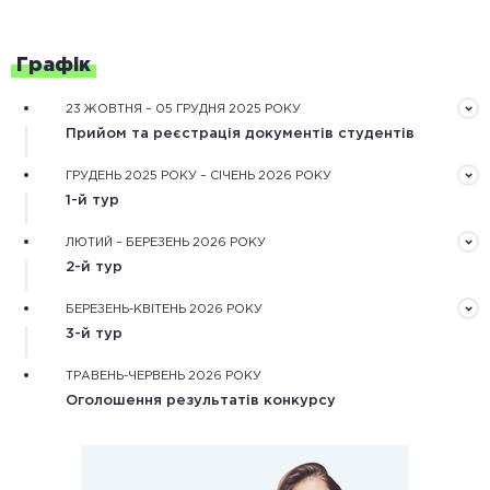
Графік
23 ЖОВТНЯ – 05 ГРУДНЯ 2025 РОКУ
Прийом та реєстрація документів студентів
Документи треба подати завчасно в електронному
ГРУДЕНЬ 2025 РОКУ – СІЧЕНЬ 2026 РОКУ
вигляді через форму реєстрації на сайті конкурсу
1-й тур
Обробка зареєстрованих документів та оцінювання
ЛЮТИЙ – БЕРЕЗЕНЬ 2026 РОКУ
рекомендаційного та мотиваційного листів,
2-й тур
обґрунтування дослідження.
Оцінювання конкурсних робіт незалежними фаховими
БЕРЕЗЕНЬ-КВІТЕНЬ 2026 РОКУ
експертами та оцінка наукової діяльності
3-й тур
конкурсантів.
Оцінювання особистісного потенціалу конкурсантів
ТРАВЕНЬ-ЧЕРВЕНЬ 2026 РОКУ
під час онлайн або очних одноденних змагань.
Оголошення результатів конкурсу