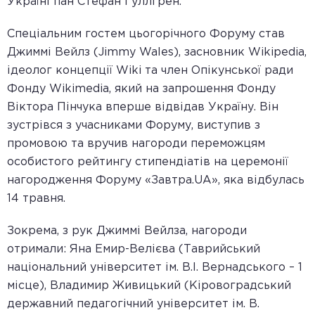
Україні пан Стефан Гуллгрен.
Спеціальним гостем цьогорічного Форуму став
Джиммі Вейлз (Jimmy Wales), засновник Wikipedia,
ідеолог концепції Wiki та член Опікунської ради
Фонду Wikimedia, який на запрошення Фонду
Віктора Пінчука вперше відвідав Україну. Він
зустрівся з учасниками Форуму, виступив з
промовою та вручив нагороди переможцям
особистого рейтингу стипендіатів на церемонії
нагородження Форуму «Завтра.UA», яка відбулась
14 травня.
Зокрема, з рук Джиммі Вейлза, нагороди
отримали: Яна Емир-Велієва (Таврийський
національний університет ім. В.І. Вернадського – 1
місце), Владимир Живицький (Кіровоградський
державний педагогічний університет ім. В.