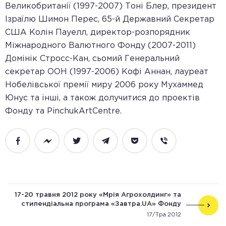
Великобританії (1997-2007) Тоні Блер, президент
Ізраїлю Шимон Перес, 65-й Державний Секретар
США Колін Пауелл, директор-розпорядник
Міжнародного Валютного Фонду (2007-2011)
Домінік Стросс-Кан, сьомий Генеральний
секретар ООН (1997-2006) Кофі Аннан, лауреат
Нобелівської премії миру 2006 року Мухаммед
Юнус та інші, а також долучитися до проектів
Фонду та PinchukArtCentre.
Facebook
Messenger
Twitter
Telegram
Pocket
Viber
17-20 травня 2012 року «Мрія Агрохолдинг» та
стипендіальна програма «Завтра.UA» Фонду
Віктора Пінчука проведуть молодіжну освітню
17/Тра 2012
конференцію «АгроПерспектива-2012»