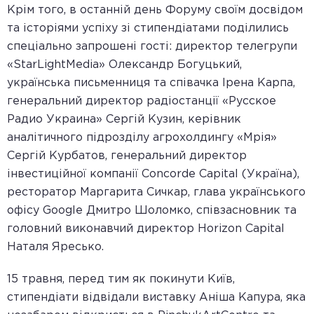
Крім того, в останній день Форуму своїм досвідом
та історіями успіху зі стипендіатами поділились
спеціально запрошені гості: директор телегрупи
«StarLightMedia» Олександр Богуцький,
українська письменниця та співачка Ірена Карпа,
генеральний директор радіостанції «Русское
Радио Украина» Сергій Кузин, керівник
аналітичного підрозділу агрохолдингу «Мрія»
Сергій Курбатов, генеральний директор
інвестиційної компанії Concorde Capital (Україна),
ресторатор Маргарита Сичкар, глава українського
офісу Google Дмитро Шоломко, співзасновник та
головний виконавчий директор Horizon Capital
Наталя Яресько.
15 травня, перед тим як покинути Київ,
стипендіати відвідали виставку Аніша Капура, яка