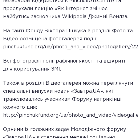
незабаром відкриється в PinchukArtCentre та
прослухали лекцію «Як інтернет змінює
майбутнє» засновника Wikipedia Джиммі Вейлза.
На сайті Фонду Віктора Пінчука в розділі Фото та
Відео розміщена фотогалерея події:
pinchukfund.org/ua/photo_and_video/photogallery/2
Всі фотографії поліграфічної якості та відкриті
для користування ЗМІ.
Також в розділі Відеогалерея можна переглянути
спеціальні випуски новин «Завтра.UA», які
транслювались учасникам Форуму наприкінці
кожного дня:
http://pinchukfund.org/ua/photo_and_video/videogall
Одними із головних задач Молодіжного форуму
«Завтра.UA» є створення мережі соціально